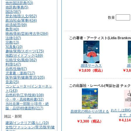
他外国語辞典(53)
他辞典/事典(5)
国語(387)
歴史/地理/人文(952)
数量
政治/社会/軍事(434)
経済/経営(99)
教育(40)
映画/美術/芸術/考古学(284)
法律(197)
この著者・アーティスト(Lidia Bran
宗教(13)
写真集(10)
趣味/実用/スポーツ(175)
地図/ガイドブック(169)
伝統/文化/風俗(362)
料理(147)
感情サーカス
感
自然/生物(67)
￥3,630（税込）
￥3,
児童書・漫画(717)
医学/薬学/健康/育児(105)
音楽(25)
この出版社・レーベル(책읽는곰 チェ
コンピューター/インターネッ
ト(143)
自然科学/工学/技術(108)
小・中・高校教科書(32)
当社在庫一部限り(非売・絶
版・品切)特価資料(217)
わたしはBI
昌徳宮の明かりが消える
まで、
雑誌・新聞
と
￥4,1
￥3,300（税込）
建築/インテリア/暮らし(10)
女性/ファッション/育児/医学/健