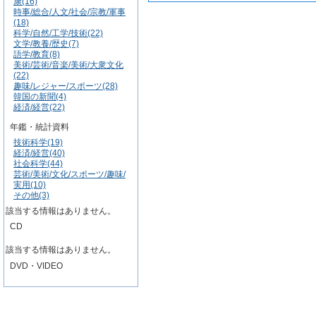
康(16)
時事/総合/人文/社会/宗教/軍事
(18)
科学/自然/工学/技術(22)
文学/教養/歴史(7)
語学/教育(8)
美術/芸術/音楽/美術/大衆文化
(22)
趣味/レジャー/スポーツ(28)
韓国の新聞(4)
経済/経営(22)
年鑑・統計資料
技術科学(19)
経済/経営(40)
社会科学(44)
芸術/美術/文化/スポーツ/趣味/
実用(10)
その他(3)
該当する情報はありません。
CD
該当する情報はありません。
DVD・VIDEO