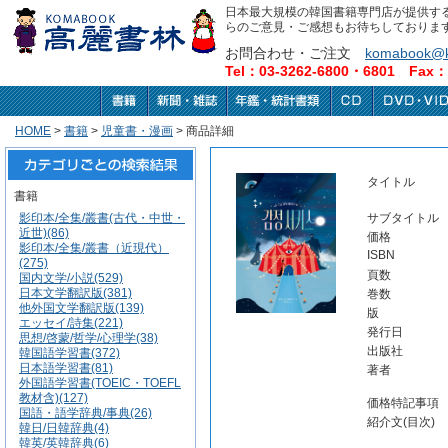
日本最大規模の韓国書籍専門店が提供す
らのご意見・ご感想もお待ちしておりま
お問合わせ・ご注文
komabook@k
Tel：03-3262-6800・6801 Fax：0
HOME
>
書籍
>
児童書・漫画
> 商品詳細
タイトル
書籍
影印本/全集/叢書(古代・中世・
サブタイトル
近世)(86)
価格
影印本/全集/叢書（近現代）
ISBN
(275)
頁数
国内文学/小説(529)
日本文学翻訳版(381)
巻数
他外国文学翻訳版(139)
版
エッセイ/詩集(221)
発行日
思想/啓蒙/哲学/心理学(38)
出版社
韓国語学習書(372)
日本語学習書(81)
著者
外国語学習書(TOEIC・TOEFL
教材含)(127)
価格特記事項
国語・語学辞典/事典(26)
紹介文(目次)
韓日/日韓辞典(4)
韓英/英韓辞典(6)