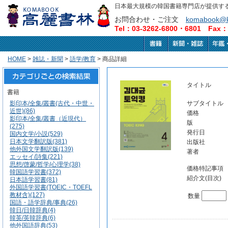
日本最大規模の韓国書籍専門店が提供す
お問合わせ・ご注文
komabook@k
Tel：03-3262-6800・6801 Fax：0
HOME
>
雑誌・新聞
>
語学/教育
> 商品詳細
タイトル
書籍
影印本/全集/叢書(古代・中世・
サブタイトル
近世)(86)
価格
影印本/全集/叢書（近現代）
版
(275)
発行日
国内文学/小説(529)
日本文学翻訳版(381)
出版社
他外国文学翻訳版(139)
著者
エッセイ/詩集(221)
思想/啓蒙/哲学/心理学(38)
価格特記事項
韓国語学習書(372)
紹介文(目次)
日本語学習書(81)
外国語学習書(TOEIC・TOEFL
教材含)(127)
数量
国語・語学辞典/事典(26)
韓日/日韓辞典(4)
韓英/英韓辞典(6)
他外国語辞典(53)