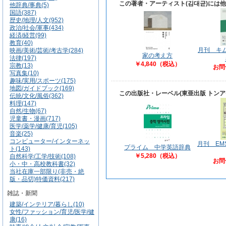
この著者・アーティスト(김대균)には
他辞典/事典(5)
国語(387)
歴史/地理/人文(952)
政治/社会/軍事(434)
経済/経営(99)
教育(40)
月刊 キム
映画/美術/芸術/考古学(284)
家の考え方
法律(197)
￥4,840（税込）
宗教(13)
お問
写真集(10)
趣味/実用/スポーツ(175)
地図/ガイドブック(169)
この出版社・レーベル(東亜出版 トン
伝統/文化/風俗(362)
料理(147)
自然/生物(67)
児童書・漫画(717)
医学/薬学/健康/育児(105)
音楽(25)
コンピューター/インターネッ
月刊 EM
プライム 中学英語辞典
ト(143)
￥5,280（税込）
自然科学/工学/技術(108)
お問
小・中・高校教科書(32)
当社在庫一部限り(非売・絶
版・品切)特価資料(217)
雑誌・新聞
建築/インテリア/暮らし(10)
女性/ファッション/育児/医学/健
康(16)