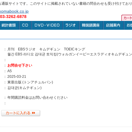
る通販サイトです。このサイトに掲載されていない書籍の問合わせも受け付けてお
omabook.co.jp
3-3262-6878
：
月刊 EBSラジオ キムデギュン TOEICキング
월간 EBS 라디오 김대균 토익킹(ウォルガンイービーエスラディオキムデギュ
：
：
お問合せ下さい
：
A5
：
2025-03-21
：
東亜出版 (トンアチュルパン)
：
김대균(キムテギュン)
：
年間購読料金はお問い合わせください
：