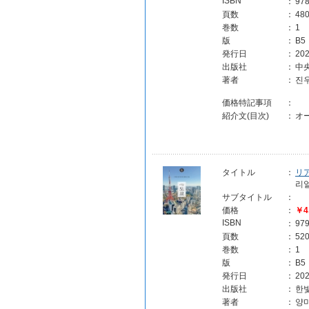
ISBN
：
97
頁数
：
48
巻数
：
1
版
：
B5
発行日
：
202
出版社
：
中
著者
：
진
価格特記事項
：
紹介文(目次)
：
オ
タイトル
：
リア
리얼
サブタイトル
：
価格
：
￥4
ISBN
：
97
頁数
：
52
巻数
：
1
版
：
B5
発行日
：
202
出版社
：
한
著者
：
양