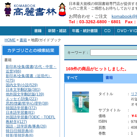
日本最大規模の韓国書籍専門店が提供す
らのご意見・ご感想もお待ちしておりま
お問合わせ・ご注文
komabook@k
Tel：03-3262-6800・6801 Fax：0
HOME
>
書籍
> 地図/ガイドブック
キーワード：
書籍
影印本/全集/叢書(古代・中世・
169件の商品がヒットしました。
近世)(86)
影印本/全集/叢書（近現代）
すべて
書籍
(275)
国内文学/小説(529)
日本文学翻訳版(381)
タイトル
：
リ
他外国文学翻訳版(139)
エッセイ/詩集(221)
리얼
思想/啓蒙/哲学/心理学(38)
オ
韓国語学習書(372)
サブタイトル
：
日本語学習書(81)
価格
：
￥4
外国語学習書(TOEIC・TOEFL
ISBN
教材含)(127)
：
97
国語・語学辞典/事典(26)
頁数
：
40
韓日/日韓辞典(4)
巻数
：
1
韓英/英韓辞典(6)