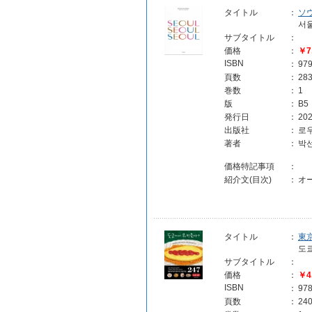
タイトル
：
ソ
서울
サブタイトル
：
価格
：
￥7
ISBN
：
97
頁数
：
28
巻数
：
1
版
：
B5
発行日
：
202
出版社
：
로
著者
：
박
価格特記事項
：
紹介文(目次)
：
オ
タイトル
：
東
도
サブタイトル
：
価格
：
￥4
ISBN
：
97
頁数
：
24