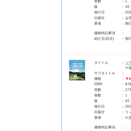
巻数
：
1
版
：
A5
発行日
：
202
出版社
：
삼
著者
：
朝
価格特記事項
：
紹介文(目次)
：
朝
タイトル
：
ソ
서
サブタイトル
：
価格
：
￥4
ISBN
：
97
頁数
：
27
巻数
：
1
版
：
A5
発行日
：
202
出版社
：
リ
著者
：
이
価格特記事項
：