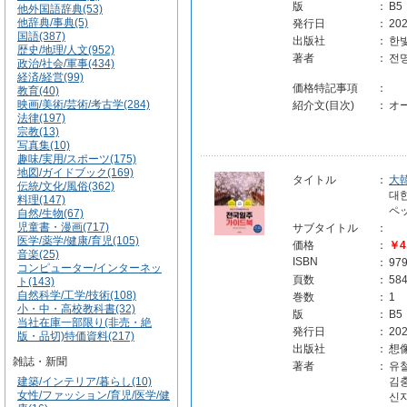
版
：
B5
他外国語辞典(53)
他辞典/事典(5)
発行日
：
202
国語(387)
出版社
：
한
歴史/地理/人文(952)
著者
：
전
政治/社会/軍事(434)
経済/経営(99)
価格特記事項
：
教育(40)
映画/美術/芸術/考古学(284)
紹介文(目次)
：
オ
法律(197)
宗教(13)
写真集(10)
趣味/実用/スポーツ(175)
地図/ガイドブック(169)
タイトル
：
大
伝統/文化/風俗(362)
대한
料理(147)
ペ
自然/生物(67)
児童書・漫画(717)
サブタイトル
：
医学/薬学/健康/育児(105)
価格
：
￥4
音楽(25)
ISBN
：
97
コンピューター/インターネッ
頁数
：
58
ト(143)
自然科学/工学/技術(108)
巻数
：
1
小・中・高校教科書(32)
版
：
B5
当社在庫一部限り(非売・絶
発行日
：
202
版・品切)特価資料(217)
出版社
：
想
雑誌・新聞
著者
：
유철
建築/インテリア/暮らし(10)
김
女性/ファッション/育児/医学/健
신