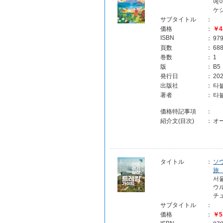
에이
ケ
サブタイトル
：
価格
：
￥4
ISBN
：
97
頁数
：
68
巻数
：
1
版
：
B5
発行日
：
202
出版社
：
타
著者
：
타
価格特記事項
：
紹介文(目次)
：
オ
タイトル
：
ソ
旅
서울
ウ
チ
サブタイトル
：
価格
：
￥5