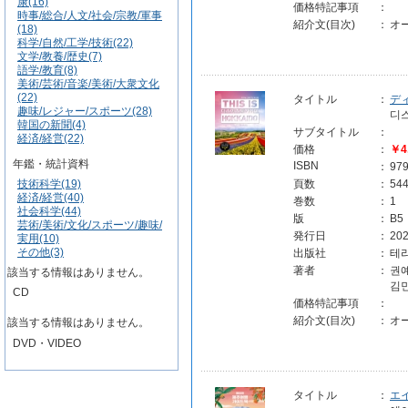
康(16)
価格特記事項
：
時事/総合/人文/社会/宗教/軍事
紹介文(目次)
：
オ
(18)
科学/自然/工学/技術(22)
文学/教養/歴史(7)
語学/教育(8)
美術/芸術/音楽/美術/大衆文化
(22)
タイトル
：
ディ
趣味/レジャー/スポーツ(28)
디스
韓国の新聞(4)
サブタイトル
：
経済/経営(22)
価格
：
￥4
年鑑・統計資料
ISBN
：
97
技術科学(19)
頁数
：
54
経済/経営(40)
巻数
：
1
社会科学(44)
版
：
B5
芸術/美術/文化/スポーツ/趣味/
発行日
：
202
実用(10)
その他(3)
出版社
：
테라
著者
：
권
該当する情報はありません。
김
CD
価格特記事項
：
紹介文(目次)
：
オ
該当する情報はありません。
DVD・VIDEO
タイトル
：
エ