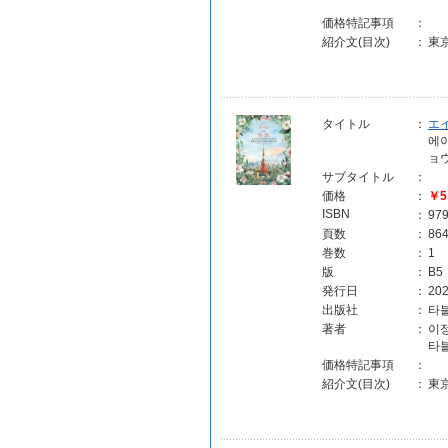
価格特記事項
：
紹介文(目次)
：
東
タイトル
：
エ
에이
ョ
サブタイトル
：
価格
：
￥5
ISBN
：
97
頁数
：
86
巻数
：
1
版
：
B5
発行日
：
202
出版社
：
타
著者
：
이
타
価格特記事項
：
紹介文(目次)
：
東