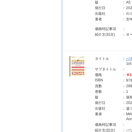
版
：
A5
発行日
：
202
出版社
：
리스
著者
：
한
価格特記事項
：
紹介文(目次)
：
オ
タイトル
：
パ
파
サブタイトル
：
価格
：
￥1
ISBN
：
97
頁数
：
28
巻数
：
1
版
：
規
発行日
：
202
出版社
：
클 
著者
：
Mé
An
価格特記事項
：
紹介文(目次)
：
パ