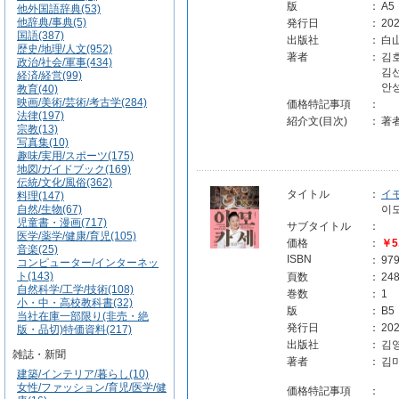
版
：
A5
他外国語辞典(53)
他辞典/事典(5)
発行日
：
202
国語(387)
出版社
：
白
歴史/地理/人文(952)
著者
：
김
政治/社会/軍事(434)
김
経済/経営(99)
안
教育(40)
映画/美術/芸術/考古学(284)
価格特記事項
：
法律(197)
紹介文(目次)
：
著
宗教(13)
写真集(10)
趣味/実用/スポーツ(175)
地図/ガイドブック(169)
伝統/文化/風俗(362)
タイトル
：
イ
料理(147)
自然/生物(67)
이
児童書・漫画(717)
サブタイトル
：
医学/薬学/健康/育児(105)
価格
：
￥5
音楽(25)
ISBN
：
97
コンピューター/インターネッ
ト(143)
頁数
：
24
自然科学/工学/技術(108)
巻数
：
1
小・中・高校教科書(32)
版
：
B5
当社在庫一部限り(非売・絶
発行日
：
202
版・品切)特価資料(217)
出版社
：
김영
雑誌・新聞
著者
：
김
建築/インテリア/暮らし(10)
女性/ファッション/育児/医学/健
価格特記事項
：