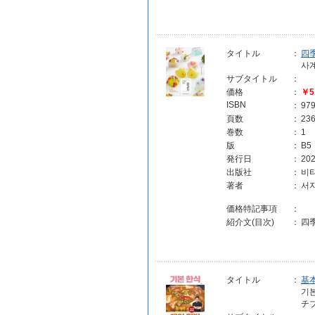
タイトル
：
四
사
サブタイトル
：
価格
：
￥5
ISBN
：
97
頁数
：
23
巻数
：
1
版
：
B5
発行日
：
202
出版社
：
비타
著者
：
서
価格特記事項
：
紹介文(目次)
：
四
タイトル
：
基
기
チ