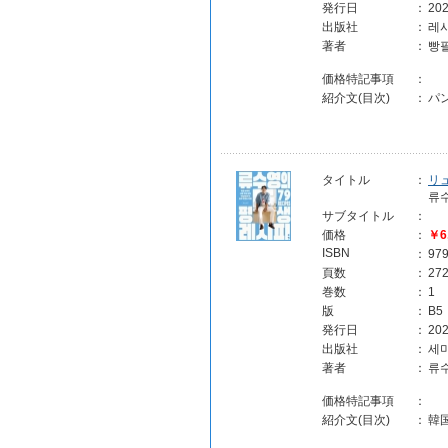
発行日
：
202
出版社
：
레
著者
：
빵
価格特記事項
：
紹介文(目次)
：
パ
タイトル
：
リ
류
サブタイトル
：
価格
：
￥6
ISBN
：
97
頁数
：
27
巻数
：
1
版
：
B5
発行日
：
202
出版社
：
세
著者
：
류
価格特記事項
：
紹介文(目次)
：
韓