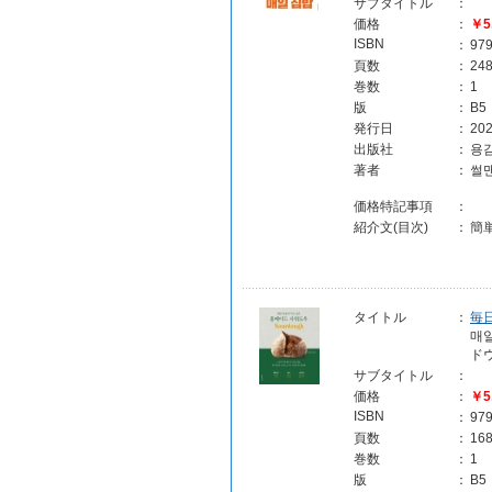
サブタイトル
：
価格
：
￥5
ISBN
：
97
頁数
：
24
巻数
：
1
版
：
B5
発行日
：
202
出版社
：
용
著者
：
썰맨
価格特記事項
：
紹介文(目次)
：
簡
タイトル
：
毎
매
ドウ
サブタイトル
：
価格
：
￥5
ISBN
：
97
頁数
：
16
巻数
：
1
版
：
B5