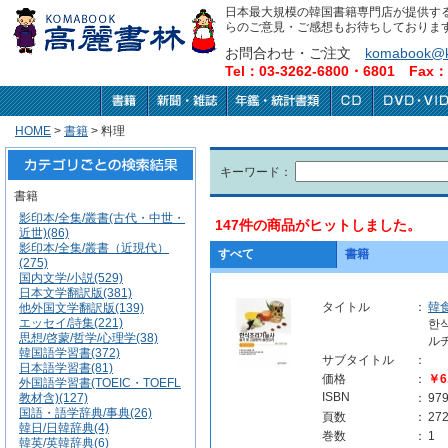
日本最大規模の韓国書籍専門店が提供す
らのご意見・ご感想もお待ちしておりま
お問合わせ・ご注文
komabook@k
Tel：03-3262-6800・6801 Fax：0
HOME
>
書籍
> 料理
キーワード：
書籍
影印本/全集/叢書(古代・中世・
147件の商品がヒットしました。
近世)(86)
影印本/全集/叢書（近現代）
すべて
書籍
(275)
国内文学/小説(529)
日本文学翻訳版(381)
タイトル
：
韓
他外国文学翻訳版(139)
エッセイ/詩集(221)
한
思想/啓蒙/哲学/心理学(38)
ル
韓国語学習書(372)
サブタイトル
：
日本語学習書(81)
価格
：
￥6
外国語学習書(TOEIC・TOEFL
ISBN
教材含)(127)
：
97
国語・語学辞典/事典(26)
頁数
：
27
韓日/日韓辞典(4)
巻数
：
1
韓英/英韓辞典(6)