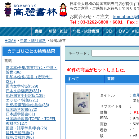
日本最大規模の韓国書籍専門店が提供す
らのご意見・ご感想もお待ちしておりま
お問合わせ・ご注文
komabook@k
Tel：03-3262-6800・6801 Fax：0
HOME
>
年鑑・統計資料
> 経済/経営
キーワード：
書籍
影印本/全集/叢書(古代・中世・
40件の商品がヒットしました。
近世)(86)
影印本/全集/叢書（近現代）
すべて
書籍
(275)
国内文学/小説(529)
日本文学翻訳版(381)
タイトル
：
雇
他外国文学翻訳版(139)
エッセイ/詩集(221)
고
思想/啓蒙/哲学/心理学(38)
サブタイトル
：
韓国語学習書(372)
価格
：
￥1
日本語学習書(81)
ISBN
：
97
外国語学習書(TOEIC・TOEFL
教材含)(127)
頁数
：
52
国語・語学辞典/事典(26)
巻数
：
1
韓日/日韓辞典(4)
版
：
A5
韓英/英韓辞典(6)