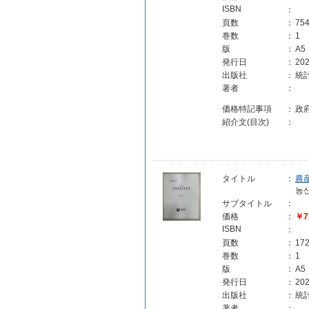
ISBN
：
頁数
：
75
巻数
：
1
版
：
A5
発行日
：
202
出版社
：
統計
著者
：
価格特記事項
：
政
紹介文(目次)
：
タイトル
：
農
농
サブタイトル
：
価格
：
￥7
ISBN
：
頁数
：
17
巻数
：
1
版
：
A5
発行日
：
202
出版社
：
統計
著者
：