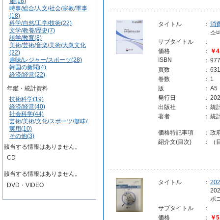
康(16)
時事/総合/人文/社会/宗教/軍事
(18)
科学/自然/工学/技術(22)
タイトル
：
消
文学/教養/歴史(7)
소
語学/教育(8)
サブタイトル
：
美術/芸術/音楽/美術/大衆文化
価格
：
￥4
(22)
趣味/レジャー/スポーツ(28)
ISBN
：
97
韓国の新聞(4)
頁数
：
63
経済/経営(22)
巻数
：
1
年鑑・統計資料
版
：
A5
発行日
：
202
技術科学(19)
経済/経営(40)
出版社
：
統計
社会科学(44)
著者
：
統
芸術/美術/文化/スポーツ/趣味/
実用(10)
価格特記事項
：
政
その他(3)
紹介文(目次)
：
（目
該当する情報はありません。
CD
該当する情報はありません。
タイトル
：
2
DVD・VIDEO
2
ポゴ
サブタイトル
：
価格
：
￥5