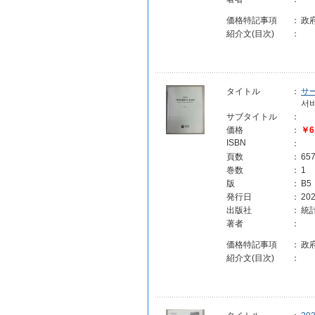
価格特記事項
：
政
紹介文(目次)
：
タイトル
：
サ
서
サブタイトル
：
価格
：
￥6
ISBN
：
頁数
：
65
巻数
：
1
版
：
B5
発行日
：
202
出版社
：
統計
著者
：
価格特記事項
：
政
紹介文(目次)
：