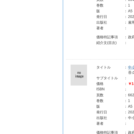
巻数
：
1
版
：
A5
発行日
：
202
出版社
：
雇
著者
：
価格特記事項
：
政
紹介文(目次)
：
タイトル
：
中
중
サブタイトル
：
価格
：
￥1
ISBN
：
頁数
：
66
巻数
：
1
版
：
A5
発行日
：
202
出版社
：
中
著者
：
価格特記事項
：
政