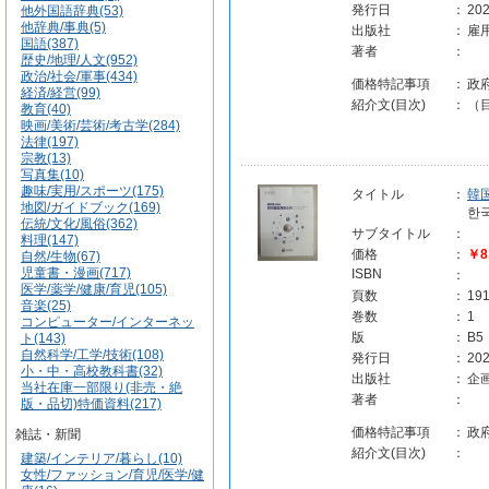
発行日
：
202
他外国語辞典(53)
他辞典/事典(5)
出版社
：
雇
国語(387)
著者
：
歴史/地理/人文(952)
政治/社会/軍事(434)
価格特記事項
：
政
経済/経営(99)
紹介文(目次)
：
（目
教育(40)
映画/美術/芸術/考古学(284)
法律(197)
宗教(13)
写真集(10)
趣味/実用/スポーツ(175)
タイトル
：
韓
地図/ガイドブック(169)
한
伝統/文化/風俗(362)
サブタイトル
：
料理(147)
価格
：
￥8
自然/生物(67)
児童書・漫画(717)
ISBN
：
医学/薬学/健康/育児(105)
頁数
：
19
音楽(25)
巻数
：
1
コンピューター/インターネッ
版
：
B5
ト(143)
自然科学/工学/技術(108)
発行日
：
202
小・中・高校教科書(32)
出版社
：
企
当社在庫一部限り(非売・絶
著者
：
版・品切)特価資料(217)
価格特記事項
：
政
雑誌・新聞
紹介文(目次)
：
建築/インテリア/暮らし(10)
女性/ファッション/育児/医学/健