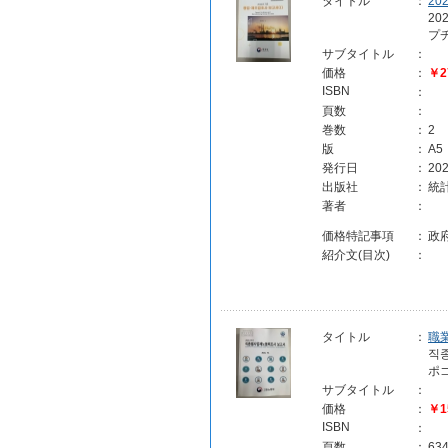
タイトル
：
2
2
プ
サブタイトル
：
価格
：
￥2
ISBN
：
頁数
：
巻数
：
2
版
：
A5
発行日
：
202
出版社
：
統計
著者
：
価格特記事項
：
政
紹介文(目次)
：
タイトル
：
職
직
ポ
サブタイトル
：
価格
：
￥1
ISBN
：
頁数
：
63