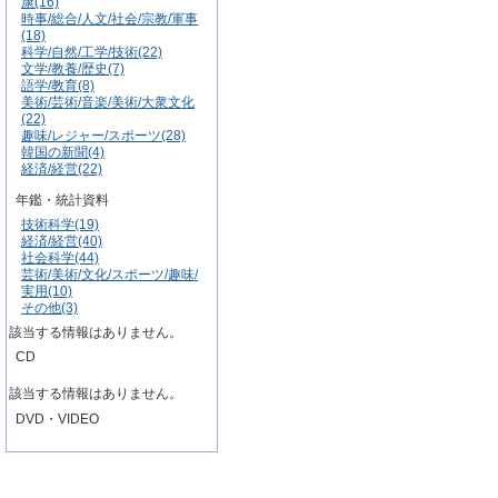
康(16)
時事/総合/人文/社会/宗教/軍事
(18)
科学/自然/工学/技術(22)
文学/教養/歴史(7)
語学/教育(8)
美術/芸術/音楽/美術/大衆文化
(22)
趣味/レジャー/スポーツ(28)
韓国の新聞(4)
経済/経営(22)
年鑑・統計資料
技術科学(19)
経済/経営(40)
社会科学(44)
芸術/美術/文化/スポーツ/趣味/
実用(10)
その他(3)
該当する情報はありません。
CD
該当する情報はありません。
DVD・VIDEO