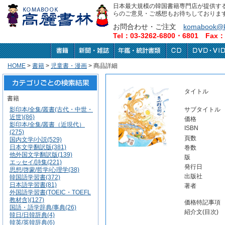
日本最大規模の韓国書籍専門店が提供す
らのご意見・ご感想もお待ちしておりま
お問合わせ・ご注文
komabook@k
Tel：03-3262-6800・6801 Fax：0
HOME
>
書籍
>
児童書・漫画
> 商品詳細
タイトル
書籍
影印本/全集/叢書(古代・中世・
サブタイトル
近世)(86)
価格
影印本/全集/叢書（近現代）
ISBN
(275)
頁数
国内文学/小説(529)
日本文学翻訳版(381)
巻数
他外国文学翻訳版(139)
版
エッセイ/詩集(221)
発行日
思想/啓蒙/哲学/心理学(38)
出版社
韓国語学習書(372)
日本語学習書(81)
著者
外国語学習書(TOEIC・TOEFL
教材含)(127)
価格特記事項
国語・語学辞典/事典(26)
紹介文(目次)
韓日/日韓辞典(4)
韓英/英韓辞典(6)