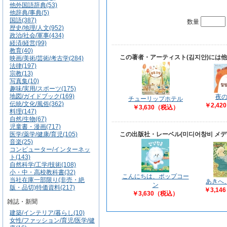
他外国語辞典(53)
他辞典/事典(5)
国語(387)
数量
歴史/地理/人文(952)
政治/社会/軍事(434)
経済/経営(99)
教育(40)
この著者・アーティスト(김지안)には
映画/美術/芸術/考古学(284)
法律(197)
宗教(13)
写真集(10)
趣味/実用/スポーツ(175)
地図/ガイドブック(169)
夜
チューリップホテル
伝統/文化/風俗(362)
￥2,4
￥3,630（税込）
料理(147)
自然/生物(67)
児童書・漫画(717)
医学/薬学/健康/育児(105)
この出版社・レーベル(미디어창비 メ
音楽(25)
コンピューター/インターネッ
ト(143)
自然科学/工学/技術(108)
小・中・高校教科書(32)
こんにちは、ポップコー
当社在庫一部限り(非売・絶
あきへ
ン
版・品切)特価資料(217)
￥3,14
￥3,630（税込）
雑誌・新聞
建築/インテリア/暮らし(10)
女性/ファッション/育児/医学/健