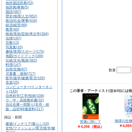
他外国語辞典(53)
他辞典/事典(5)
国語(387)
歴史/地理/人文(952)
政治/社会/軍事(434)
経済/経営(99)
教育(40)
映画/美術/芸術/考古学(284)
法律(197)
宗教(13)
写真集(10)
趣味/実用/スポーツ(175)
地図/ガイドブック(169)
伝統/文化/風俗(362)
料理(147)
自然/生物(67)
数量
児童書・漫画(717)
医学/薬学/健康/育児(105)
音楽(25)
コンピューター/インターネッ
この著者・アーティスト(정보라)には
ト(143)
自然科学/工学/技術(108)
小・中・高校教科書(32)
当社在庫一部限り(非売・絶
版・品切)特価資料(217)
雑誌・新聞
地球の生
苦痛に関して
建築/インテリア/暮らし(10)
￥4,0
￥4,356（税込）
女性/ファッション/育児/医学/健