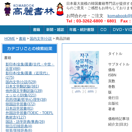
日本最大規模の韓国書籍専門店が提供す
らのご意見・ご感想もお待ちしておりま
お問合わせ・ご注文
komabook@k
Tel：03-3262-6800・6801 Fax：0
HOME
>
書籍
>
国内文学/小説
> 商品詳細
タイトル
書籍
影印本/全集/叢書(古代・中世・
サブタイトル
近世)(86)
価格
影印本/全集/叢書（近現代）
ISBN
(275)
頁数
国内文学/小説(529)
日本文学翻訳版(381)
巻数
他外国文学翻訳版(139)
版
エッセイ/詩集(221)
発行日
思想/啓蒙/哲学/心理学(38)
出版社
韓国語学習書(372)
日本語学習書(81)
著者
外国語学習書(TOEIC・TOEFL
教材含)(127)
価格特記事項
国語・語学辞典/事典(26)
紹介文(目次)
韓日/日韓辞典(4)
韓英/英韓辞典(6)