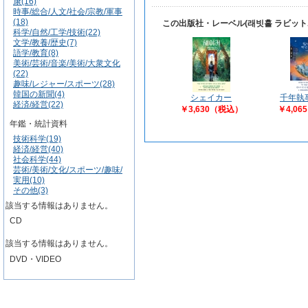
康(16)
時事/総合/人文/社会/宗教/軍事
(18)
この出版社・レーベル(래빗홀 ラビッ
科学/自然/工学/技術(22)
文学/教養/歴史(7)
語学/教育(8)
美術/芸術/音楽/美術/大衆文化
(22)
趣味/レジャー/スポーツ(28)
韓国の新聞(4)
シェイカー
千年執
経済/経営(22)
￥3,630（税込）
￥4,0
年鑑・統計資料
技術科学(19)
経済/経営(40)
社会科学(44)
芸術/美術/文化/スポーツ/趣味/
実用(10)
その他(3)
該当する情報はありません。
CD
該当する情報はありません。
DVD・VIDEO