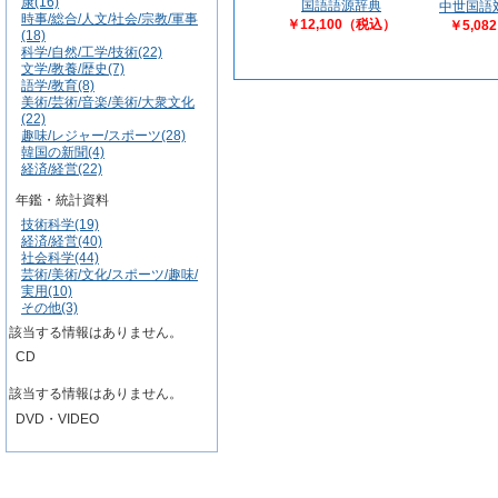
康(16)
国語語源辞典
中世国語
時事/総合/人文/社会/宗教/軍事
￥12,100（税込）
￥5,0
(18)
科学/自然/工学/技術(22)
文学/教養/歴史(7)
語学/教育(8)
美術/芸術/音楽/美術/大衆文化
(22)
趣味/レジャー/スポーツ(28)
韓国の新聞(4)
経済/経営(22)
年鑑・統計資料
技術科学(19)
経済/経営(40)
社会科学(44)
芸術/美術/文化/スポーツ/趣味/
実用(10)
その他(3)
該当する情報はありません。
CD
該当する情報はありません。
DVD・VIDEO