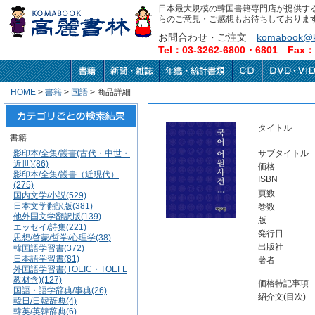
日本最大規模の韓国書籍専門店が提供す
らのご意見・ご感想もお待ちしておりま
お問合わせ・ご注文
komabook@k
Tel：03-3262-6800・6801 Fax：0
HOME
>
書籍
>
国語
> 商品詳細
タイトル
書籍
影印本/全集/叢書(古代・中世・
サブタイトル
近世)(86)
価格
影印本/全集/叢書（近現代）
ISBN
(275)
頁数
国内文学/小説(529)
日本文学翻訳版(381)
巻数
他外国文学翻訳版(139)
版
エッセイ/詩集(221)
発行日
思想/啓蒙/哲学/心理学(38)
出版社
韓国語学習書(372)
日本語学習書(81)
著者
外国語学習書(TOEIC・TOEFL
教材含)(127)
価格特記事項
国語・語学辞典/事典(26)
紹介文(目次)
韓日/日韓辞典(4)
韓英/英韓辞典(6)