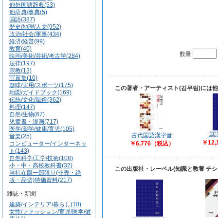
他外国語辞典(53)
他辞典/事典(5)
国語(387)
歴史/地理/人文(952)
政治/社会/軍事(434)
経済/経営(99)
教育(40)
数量
映画/美術/芸術/考古学(284)
法律(197)
宗教(13)
写真集(10)
趣味/実用/スポーツ(175)
この著者・アーティスト(김무림)には
地図/ガイドブック(169)
伝統/文化/風俗(362)
料理(147)
自然/生物(67)
児童書・漫画(717)
医学/薬学/健康/育児(105)
国
古代国語漢字音
音楽(25)
￥12
コンピューター/インターネッ
￥6,776（税込）
ト(143)
自然科学/工学/技術(108)
小・中・高校教科書(32)
この出版社・レーベル(知識と教養 チ
当社在庫一部限り(非売・絶
版・品切)特価資料(217)
雑誌・新聞
建築/インテリア/暮らし(10)
女性/ファッション/育児/医学/健