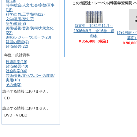
康(16)
この出版社・レーベル(韓国学資料院 
時事/総合/人文/社会/宗教/軍事
(18)
科学/自然/工学/技術(22)
文学/教養/歴史(7)
語学/教育(8)
新東亜 1931年11月～
美術/芸術/音楽/美術/大衆文化
1936年9月 全16巻 影
(22)
時代日報・
印本
趣味/レジャー/スポーツ(28)
芸面
￥356,400（税込）
韓国の新聞(4)
￥96,8
経済/経営(22)
年鑑・統計資料
技術科学(19)
経済/経営(40)
社会科学(44)
芸術/美術/文化/スポーツ/趣味/
実用(10)
その他(3)
該当する情報はありません。
CD
該当する情報はありません。
DVD・VIDEO