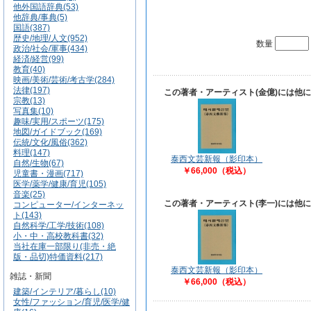
他外国語辞典(53)
他辞典/事典(5)
国語(387)
歴史/地理/人文(952)
数量
政治/社会/軍事(434)
経済/経営(99)
教育(40)
映画/美術/芸術/考古学(284)
法律(197)
この著者・アーティスト(金億)には他
宗教(13)
写真集(10)
趣味/実用/スポーツ(175)
地図/ガイドブック(169)
伝統/文化/風俗(362)
料理(147)
泰西文芸新報（影印本）
自然/生物(67)
￥66,000（税込）
児童書・漫画(717)
医学/薬学/健康/育児(105)
音楽(25)
この著者・アーティスト(李一)には他
コンピューター/インターネッ
ト(143)
自然科学/工学/技術(108)
小・中・高校教科書(32)
当社在庫一部限り(非売・絶
版・品切)特価資料(217)
泰西文芸新報（影印本）
雑誌・新聞
￥66,000（税込）
建築/インテリア/暮らし(10)
女性/ファッション/育児/医学/健