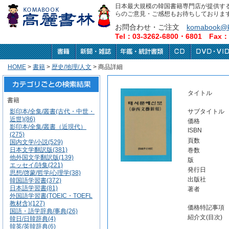
日本最大規模の韓国書籍専門店が提供す
らのご意見・ご感想もお待ちしておりま
お問合わせ・ご注文
komabook@k
Tel：03-3262-6800・6801 Fax：0
HOME
>
書籍
>
歴史/地理/人文
> 商品詳細
タイトル
書籍
影印本/全集/叢書(古代・中世・
サブタイトル
近世)(86)
価格
影印本/全集/叢書（近現代）
ISBN
(275)
頁数
国内文学/小説(529)
日本文学翻訳版(381)
巻数
他外国文学翻訳版(139)
版
エッセイ/詩集(221)
発行日
思想/啓蒙/哲学/心理学(38)
出版社
韓国語学習書(372)
日本語学習書(81)
著者
外国語学習書(TOEIC・TOEFL
教材含)(127)
価格特記事項
国語・語学辞典/事典(26)
紹介文(目次)
韓日/日韓辞典(4)
韓英/英韓辞典(6)