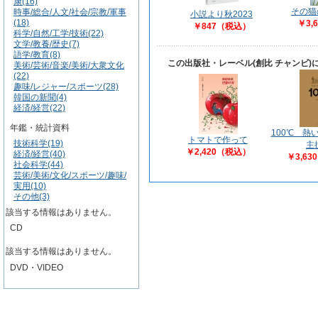
康(16)
その猫
時事/総合/人文/社会/宗教/軍事
小説より秋2023
(18)
￥3,
￥847（税込）
科学/自然/工学/技術(22)
文学/教養/歴史(7)
語学/教育(8)
この出版社・レーベル(創比 チャンビ
美術/芸術/音楽/美術/大衆文化
(22)
趣味/レジャー/スポーツ(28)
韓国の新聞(4)
経済/経営(22)
年鑑・統計資料
100℃ 熱
トマトで作って
技術科学(19)
主
￥2,420（税込）
経済/経営(40)
￥3,6
社会科学(44)
芸術/美術/文化/スポーツ/趣味/
実用(10)
その他(3)
該当する情報はありません。
CD
該当する情報はありません。
DVD・VIDEO