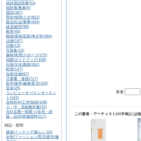
他外国語辞典(53)
他辞典/事典(5)
国語(387)
歴史/地理/人文(952)
政治/社会/軍事(434)
経済/経営(99)
教育(40)
映画/美術/芸術/考古学(284)
法律(197)
宗教(13)
写真集(10)
趣味/実用/スポーツ(175)
地図/ガイドブック(169)
伝統/文化/風俗(362)
料理(147)
自然/生物(67)
児童書・漫画(717)
医学/薬学/健康/育児(105)
音楽(25)
数量
コンピューター/インターネッ
ト(143)
自然科学/工学/技術(108)
小・中・高校教科書(32)
当社在庫一部限り(非売・絶
この著者・アーティスト(이주혜)には
版・品切)特価資料(217)
雑誌・新聞
建築/インテリア/暮らし(10)
女性/ファッション/育児/医学/健