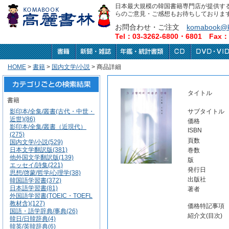
日本最大規模の韓国書籍専門店が提供す
らのご意見・ご感想もお待ちしておりま
お問合わせ・ご注文
komabook@k
Tel：03-3262-6800・6801 Fax：0
HOME
>
書籍
>
国内文学/小説
> 商品詳細
タイトル
書籍
影印本/全集/叢書(古代・中世・
サブタイトル
近世)(86)
価格
影印本/全集/叢書（近現代）
ISBN
(275)
頁数
国内文学/小説(529)
日本文学翻訳版(381)
巻数
他外国文学翻訳版(139)
版
エッセイ/詩集(221)
発行日
思想/啓蒙/哲学/心理学(38)
出版社
韓国語学習書(372)
日本語学習書(81)
著者
外国語学習書(TOEIC・TOEFL
教材含)(127)
価格特記事項
国語・語学辞典/事典(26)
紹介文(目次)
韓日/日韓辞典(4)
韓英/英韓辞典(6)