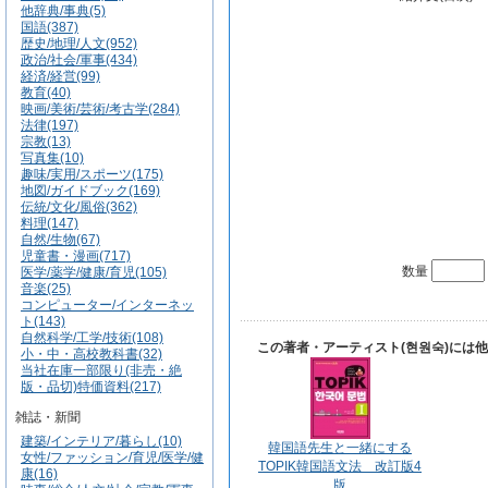
他辞典/事典(5)
国語(387)
歴史/地理/人文(952)
政治/社会/軍事(434)
経済/経営(99)
教育(40)
映画/美術/芸術/考古学(284)
法律(197)
宗教(13)
写真集(10)
趣味/実用/スポーツ(175)
地図/ガイドブック(169)
伝統/文化/風俗(362)
料理(147)
自然/生物(67)
児童書・漫画(717)
数量
医学/薬学/健康/育児(105)
音楽(25)
コンピューター/インターネッ
ト(143)
自然科学/工学/技術(108)
この著者・アーティスト(현원숙)には
小・中・高校教科書(32)
当社在庫一部限り(非売・絶
版・品切)特価資料(217)
雑誌・新聞
建築/インテリア/暮らし(10)
韓国語先生と一緒にする
女性/ファッション/育児/医学/健
TOPIK韓国語文法 改訂版4
康(16)
版