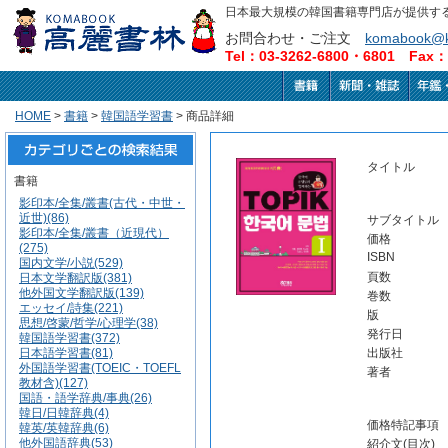
日本最大規模の韓国書籍専門店が提供す
お問合わせ・ご注文
komabook@k
Tel：03-3262-6800・6801 Fax：0
HOME
>
書籍
>
韓国語学習書
> 商品詳細
タイトル
書籍
影印本/全集/叢書(古代・中世・
近世)(86)
サブタイトル
影印本/全集/叢書（近現代）
価格
(275)
ISBN
国内文学/小説(529)
頁数
日本文学翻訳版(381)
他外国文学翻訳版(139)
巻数
エッセイ/詩集(221)
版
思想/啓蒙/哲学/心理学(38)
発行日
韓国語学習書(372)
日本語学習書(81)
出版社
外国語学習書(TOEIC・TOEFL
著者
教材含)(127)
国語・語学辞典/事典(26)
韓日/日韓辞典(4)
価格特記事項
韓英/英韓辞典(6)
他外国語辞典(53)
紹介文(目次)