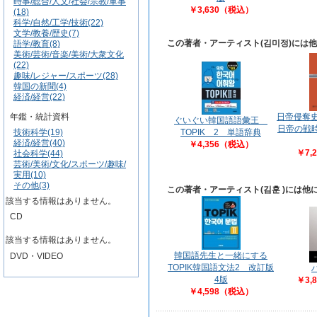
時事/総合/人文/社会/宗教/軍事
￥3,630（税込）
(18)
科学/自然/工学/技術(22)
文学/教養/歴史(7)
この著者・アーティスト(김미정)には
語学/教育(8)
美術/芸術/音楽/美術/大衆文化
(22)
趣味/レジャー/スポーツ(28)
韓国の新聞(4)
経済/経営(22)
日帝侵奪
年鑑・統計資料
ぐいぐい韓国語語彙王
日帝の戦
技術科学(19)
TOPIK 2 単語辞典
経済/経営(40)
￥4,356（税込）
￥7,
社会科学(44)
芸術/美術/文化/スポーツ/趣味/
実用(10)
その他(3)
この著者・アーティスト(김훈 )には
該当する情報はありません。
CD
該当する情報はありません。
韓国語先生と一緒にする
DVD・VIDEO
TOPIK韓国語文法2 改訂版
4版
￥3,
￥4,598（税込）