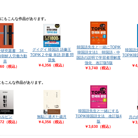
他にもこんな作品があります。
韓国語先生と一緒にTOPIK
グイグイ 韓国語 語彙王
韓国語
史研究叢書 34
韓国語文法1 韓国語・中
TOPIK 2 中級 単語 辞書 問
TOPIK
時朝鮮人労働力動
国語の説明で学習者理解度
題集
員
強化 改訂版5版
￥4,356（税込）
￥4
260（税込）
￥3,740（税込）
他にもこんな作品があります。
韓国語先生と一緒にする
TOPIK韓国語文法 改訂版4
ハルビン
無駄に過ぎた歳月
月の
版
872（税込）
￥4,356（税込）
￥3
￥3,630（税込）