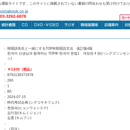
る通販サイトです。このサイトに掲載されていない書籍の問合わせも受け付けてお
omabook.co.jp
3-3262-6878
：
韓国語先生と一緒にするTOPIK韓国語文法 改訂版4版
한국어 선생님과 함께하는 TOPIK 한국어 문법1 개정판 4 판(ハング
ン)
：
：
￥3,630（税込）
：
9791138372978
：
260
：
1
：
B5
：
2024-07-15
：
時代考試企画 (シデコサキフェク)
：
현원숙(ヒョンウォンスク)
김미정(キムミジョン)
김훈 (キムフン)
：
：
（目次）