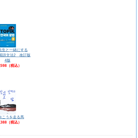
先生と一緒にする
韓国語文法2 改訂版
4版
,598（税込）
向こうを走る馬
,388（税込）