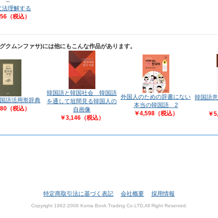
文法理解する
356（税込）
ングクムンファサ)には他にもこんな作品があります。
韓国語と韓国社会 韓国語
外国人のための辞書にない
韓国語意
 国語活用形辞典
を通して垣間見る韓国人の
本当の韓国語 2
680（税込）
自画像
￥4,598（税込）
￥5
￥3,146（税込）
特定商取引法に基づく表記
会社概要
採用情報
Copyright 1962-2006 Koma Book Trading Co.LTD,All Right Reserved.