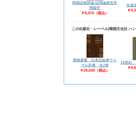
韓国語統辞論-話用論相互作
生成
用探究
￥4,
￥8,470（税込）
この出版社・レーベル(韓国文化社 ハ
用例基盤 日本語由来ウリ
16世紀
マル辞典 全2巻
￥9,
￥29,040（税込）