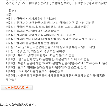
ることによって、韓国語がどのように意味を生成し、伝達するかを正確に説明
（目次）
서문
제1장：한국어 지시사와 한정성-박소영
제2장：무관사 언어인 한국어와 힌디어의 한정성 연구 -문귀선, 김선웅
제3장：한국어 주격표지, 격표지의 생략, 초점, 그리고 화제-이종근
제4장：통사적 주제어에 대한 고찰-함병호
제5장：한국어의 다양한 인칭 제약에 대한 소고-허세문
제6장：한국어 존대 체계에 대한 통합적 분산형태론 분석-김재은, 정인기
제7장：한국어 높임법과 생성문법-김용하
제8장：‘-지 않-’ 확인의문문의 운율구조와 상위표상 부정의 ‘않’-조의연
제9장：극성 (선택) 의문문과 극성 초점-위혜경
제10장：부가어 생략에 대한 통사·화용적 분석-박종언
제11장：‘뭘’: 문법화 양상과 놀람/불만-의문문의 의미 해석-박명관
제12장：복합의문문에 대한 Yes/No 응답과 반응-박범식·Philip Yoongoo Jung
제13장：한국어 명령문 형태소의 통사 범주에 대한 소고-임창국
제14장：‘(-)시키-’ 사동과 한국어 사동-김성주
제15장：사동구문과 피동구문에서의 운율구조와 통사구조의 상호작용-엄홍준
찾아보기
他にもこんな作品があります。