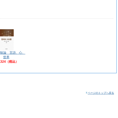
味論 言語、心、
世界
,324（税込）
ページのトップへ戻る