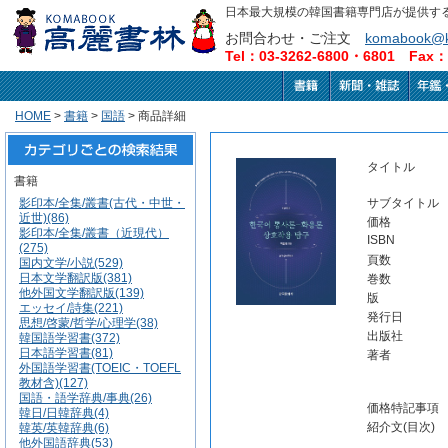
日本最大規模の韓国書籍専門店が提供す
お問合わせ・ご注文
komabook@k
Tel：03-3262-6800・6801 Fax：0
HOME
>
書籍
>
国語
> 商品詳細
タイトル
書籍
影印本/全集/叢書(古代・中世・
サブタイトル
近世)(86)
価格
影印本/全集/叢書（近現代）
ISBN
(275)
頁数
国内文学/小説(529)
日本文学翻訳版(381)
巻数
他外国文学翻訳版(139)
版
エッセイ/詩集(221)
発行日
思想/啓蒙/哲学/心理学(38)
出版社
韓国語学習書(372)
日本語学習書(81)
著者
外国語学習書(TOEIC・TOEFL
教材含)(127)
国語・語学辞典/事典(26)
価格特記事項
韓日/日韓辞典(4)
紹介文(目次)
韓英/英韓辞典(6)
他外国語辞典(53)