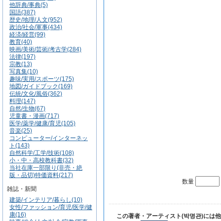
他辞典/事典(5)
国語(387)
歴史/地理/人文(952)
政治/社会/軍事(434)
経済/経営(99)
教育(40)
映画/美術/芸術/考古学(284)
法律(197)
宗教(13)
写真集(10)
趣味/実用/スポーツ(175)
地図/ガイドブック(169)
伝統/文化/風俗(362)
料理(147)
自然/生物(67)
児童書・漫画(717)
医学/薬学/健康/育児(105)
音楽(25)
コンピューター/インターネッ
ト(143)
自然科学/工学/技術(108)
小・中・高校教科書(32)
当社在庫一部限り(非売・絶
版・品切)特価資料(217)
数量
雑誌・新聞
建築/インテリア/暮らし(10)
女性/ファッション/育児/医学/健
康(16)
この著者・アーティスト(박명관)には