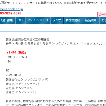
る通販サイトです。このサイトに掲載されていない書籍の問合わせも受け付けてお
omabook.co.jp
3-3262-6878
：
韓国語統辞論-話用論相互作用探究
한국어 통사론-화용론 상호작용 탐구(ハングゴトンサロン ファヨンロンサン
：
：
￥8,470（税込）
：
9791169192514
：
434
：
1
：
B5
：
2024-10-28
：
韓国文化社 (ハングクムンファサ)
：
박명관(パクミョングァン)
김선웅(キムソニョン)
엄홍준(オムフンジュン)
：
：
言語の本質と機能を総合的に把握するために統辞論（syntax）と話用論（pra
は、特定の話用的コンテキストでのみに使用することができ、特定の話用的要