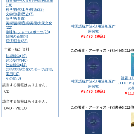
時事/総合/人文/社会/宗教/軍事
(18)
科学/自然/工学/技術(22)
文学/教養/歴史(7)
語学/教育(8)
美術/芸術/音楽/美術/大衆文化
韓国語統辞論-話用論相互作
(22)
用探究
趣味/レジャー/スポーツ(28)
韓国の新聞(4)
￥8,470（税込）
経済/経営(22)
年鑑・統計資料
この著者・アーティスト(김선웅)には
技術科学(19)
経済/経営(40)
社会科学(44)
芸術/美術/文化/スポーツ/趣味/
実用(10)
話題（T
その他(3)
韓国語統辞論-話用論相互作
（FOCU
該当する情報はありません。
用探究
の
CD
￥8,470（税込）
￥11
該当する情報はありません。
この著者・アーティスト(엄홍준)には
DVD・VIDEO