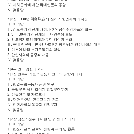
Ⅳ. 자치문제에 대한 국내언론의 동향
Ⅴ. 맺음말
제3장 1930년‘間島蜂起’의 전개와 한인사회의 대응
Ⅰ. 머리말
Ⅱ. 간도봉기의 전개 과정과 한인공산주의자들의 활동
1. 5 ㆍ 30봉기의 전개와 국내언론의 보도
2. 간도봉기로의 확대와 투쟁 양상의 변화
Ⅲ. 국내 언론에 나타난 간도봉기의 양상과 한인사회의 대응
1. 언론에 나타난 간도봉기의 양상
2. 한인사회의 동향과 대응
Ⅳ. 맺음말
제4부 연구 경향과 과제
제1장 만주지역 민족운동사 연구의 동향과 과제
Ⅰ. 머리말
Ⅱ. 항일독립운동사 관련 연구
1. 독립군 단체의 결성과 항일무장투쟁
2. 인물연구 및 자료조사
Ⅲ. 재만 한인의 민족교육과 종교
Ⅳ. 한인사회의 동향과 친일문제
Ⅴ. 맺음말
제2장 청산리전투에 대한 연구 성과와 과제
Ⅰ. 머리말
Ⅱ. 청산리전투 전후의 정황과 무기 및 戰果