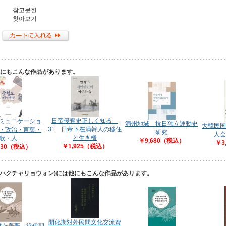
참고문헌
찾아보기
他にもこんな作品があります。
日帝侵奪史正しく知る
ミュニケーショ
満州地域 抗日独立運動史
大韓民国
31 日帝下在満韓人の移住
・政治・言葉・
研究
人会
と生き様
歌・人
￥9,680（税込）
￥3
￥1,925（税込）
630（税込）
クハクチャリョウォン)には他にもこんな作品があります。
開化期対外民間文化交流資