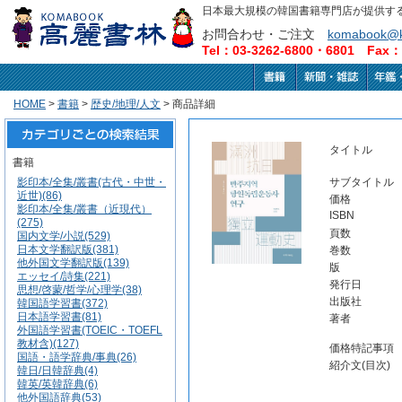
日本最大規模の韓国書籍専門店が提供す
お問合わせ・ご注文
komabook@k
Tel：03-3262-6800・6801 Fax：0
HOME
>
書籍
>
歴史/地理/人文
> 商品詳細
タイトル
書籍
影印本/全集/叢書(古代・中世・
サブタイトル
近世)(86)
価格
影印本/全集/叢書（近現代）
ISBN
(275)
頁数
国内文学/小説(529)
日本文学翻訳版(381)
巻数
他外国文学翻訳版(139)
版
エッセイ/詩集(221)
発行日
思想/啓蒙/哲学/心理学(38)
出版社
韓国語学習書(372)
日本語学習書(81)
著者
外国語学習書(TOEIC・TOEFL
教材含)(127)
価格特記事項
国語・語学辞典/事典(26)
紹介文(目次)
韓日/日韓辞典(4)
韓英/英韓辞典(6)
他外国語辞典(53)