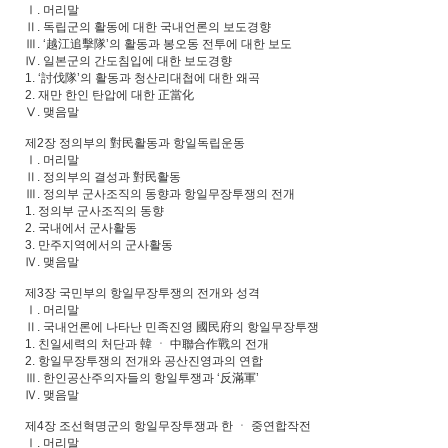
Ⅰ. 머리말
Ⅱ. 독립군의 활동에 대한 국내언론의 보도경향
Ⅲ. ‘越江追擊隊’의 활동과 봉오동 전투에 대한 보도
Ⅳ. 일본군의 간도침입에 대한 보도경향
1. ‘討伐隊’의 활동과 청산리대첩에 대한 왜곡
2. 재만 한인 탄압에 대한 正當化
Ⅴ. 맺음말
제2장 정의부의 對民활동과 항일독립운동
Ⅰ. 머리말
Ⅱ. 정의부의 결성과 對民활동
Ⅲ. 정의부 군사조직의 동향과 항일무장투쟁의 전개
1. 정의부 군사조직의 동향
2. 국내에서 군사활동
3. 만주지역에서의 군사활동
Ⅳ. 맺음말
제3장 국민부의 항일무장투쟁의 전개와 성격
Ⅰ. 머리말
Ⅱ. 국내언론에 나타난 민족진영 國民府의 항일무장투쟁
1. 친일세력의 처단과 韓 ㆍ 中聯合作戰의 전개
2. 항일무장투쟁의 전개와 공산진영과의 연합
Ⅲ. 한인공산주의자들의 항일투쟁과 ‘反滿軍’
Ⅳ. 맺음말
제4장 조선혁명군의 항일무장투쟁과 한 ㆍ 중연합작전
Ⅰ. 머리말