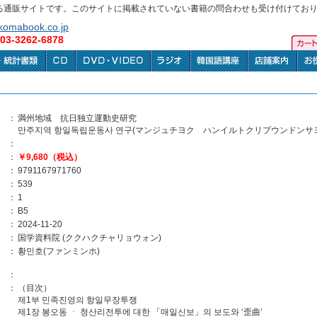
る通販サイトです。このサイトに掲載されていない書籍の問合わせも受け付けてお
omabook.co.jp
3-3262-6878
：
満州地域 抗日独立運動史研究
만주지역 항일독립운동사 연구(マンジュチヨク ハンイルトクリプウンドンサ
：
：
￥9,680（税込）
：
9791167971760
：
539
：
1
：
B5
：
2024-11-20
：
国学資料院 (ククハクチャリョウォン)
：
황민호(ファンミンホ)
：
：
（目次）
제1부 민족진영의 항일무장투쟁
제1장 봉오동 ㆍ 청산리전투에 대한 「매일신보」의 보도와 ‘歪曲’