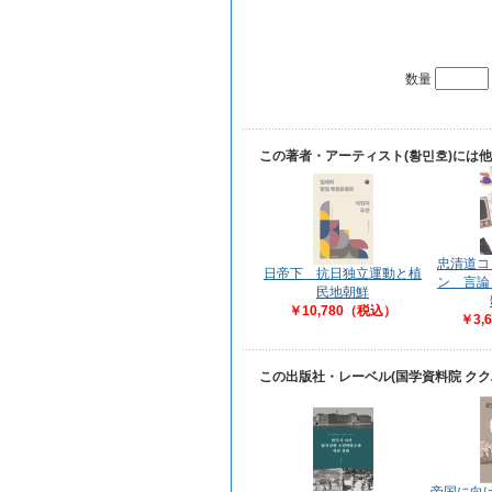
数量
この著者・アーティスト(황민호)には
忠清道コ
日帝下 抗日独立運動と植
ン 言論
民地朝鮮
￥10,780（税込）
￥3,
この出版社・レーベル(国学資料院 ク