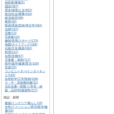
他辞典/事典(5)
国語(387)
歴史/地理/人文(952)
政治/社会/軍事(434)
経済/経営(99)
教育(40)
映画/美術/芸術/考古学(284)
法律(197)
宗教(13)
写真集(10)
趣味/実用/スポーツ(175)
地図/ガイドブック(169)
伝統/文化/風俗(362)
料理(147)
自然/生物(67)
児童書・漫画(717)
医学/薬学/健康/育児(105)
音楽(25)
コンピューター/インターネッ
ト(143)
自然科学/工学/技術(108)
小・中・高校教科書(32)
当社在庫一部限り(非売・絶
版・品切)特価資料(217)
雑誌・新聞
建築/インテリア/暮らし(10)
女性/ファッション/育児/医学/健
康(16)