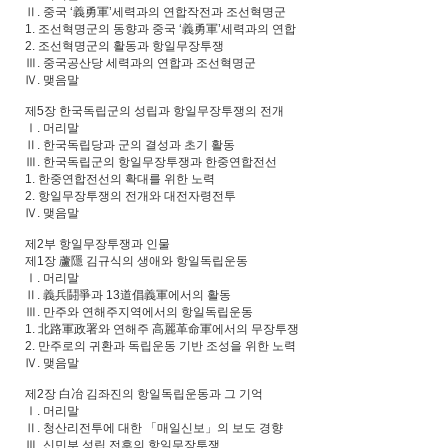
Ⅱ. 중국 ‘義勇軍’세력과의 연합작전과 조선혁명군
1. 조선혁명군의 동향과 중국 ‘義勇軍’세력과의 연합
2. 조선혁명군의 활동과 항일무장투쟁
Ⅲ. 중국공산당 세력과의 연합과 조선혁명군
Ⅳ. 맺음말
제5장 한국독립군의 성립과 항일무장투쟁의 전개
Ⅰ. 머리말
Ⅱ. 한국독립당과 군의 결성과 초기 활동
Ⅲ. 한국독립군의 항일무장투쟁과 한중연합전선
1. 한중연합전선의 확대를 위한 노력
2. 항일무장투쟁의 전개와 대전자령전투
Ⅳ. 맺음말
제2부 항일무장투쟁과 인물
제1장 蘆隱 김규식의 생애와 항일독립운동
Ⅰ. 머리말
Ⅱ. 義兵鬪爭과 13道倡義軍에서의 활동
Ⅲ. 만주와 연해주지역에서의 항일독립운동
1. 北路軍政署와 연해주 高麗革命軍에서의 무장투쟁
2. 만주로의 귀환과 독립운동 기반 조성을 위한 노력
Ⅳ. 맺음말
제2장 白冶 김좌진의 항일독립운동과 그 기억
Ⅰ. 머리말
Ⅱ. 청산리전투에 대한 「매일신보」의 보도 경향
Ⅲ. 신민부 성립 전후의 항일무장투쟁