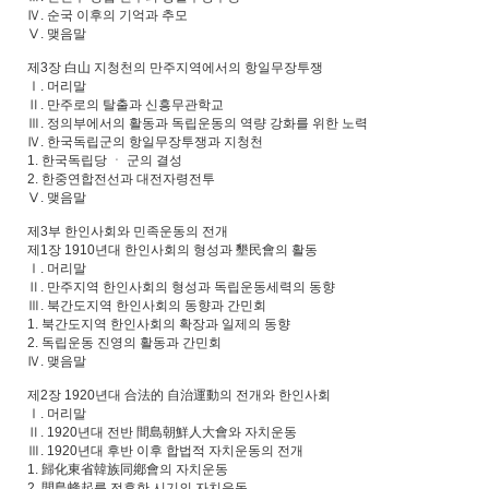
Ⅳ. 순국 이후의 기억과 추모
Ⅴ. 맺음말
제3장 白山 지청천의 만주지역에서의 항일무장투쟁
Ⅰ. 머리말
Ⅱ. 만주로의 탈출과 신흥무관학교
Ⅲ. 정의부에서의 활동과 독립운동의 역량 강화를 위한 노력
Ⅳ. 한국독립군의 항일무장투쟁과 지청천
1. 한국독립당 ㆍ 군의 결성
2. 한중연합전선과 대전자령전투
Ⅴ. 맺음말
제3부 한인사회와 민족운동의 전개
제1장 1910년대 한인사회의 형성과 墾民會의 활동
Ⅰ. 머리말
Ⅱ. 만주지역 한인사회의 형성과 독립운동세력의 동향
Ⅲ. 북간도지역 한인사회의 동향과 간민회
1. 북간도지역 한인사회의 확장과 일제의 동향
2. 독립운동 진영의 활동과 간민회
Ⅳ. 맺음말
제2장 1920년대 合法的 自治運動의 전개와 한인사회
Ⅰ. 머리말
Ⅱ. 1920년대 전반 間島朝鮮人大會와 자치운동
Ⅲ. 1920년대 후반 이후 합법적 자치운동의 전개
1. 歸化東省韓族同鄕會의 자치운동
2. 間島蜂起를 전후한 시기의 자치운동