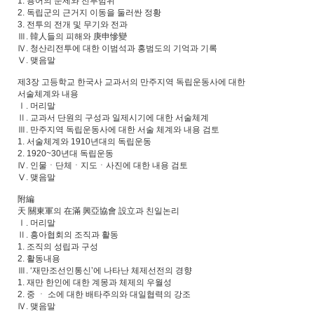
1. 용어의 문제와 전투범위
2. 독립군의 근거지 이동을 둘러싼 정황
3. 전투의 전개 및 무기와 전과
Ⅲ. 韓人들의 피해와 庚申慘變
Ⅳ. 청산리전투에 대한 이범석과 홍범도의 기억과 기록
Ⅴ. 맺음말
제3장 고등학교 한국사 교과서의 만주지역 독립운동사에 대한
서술체계와 내용
Ⅰ. 머리말
Ⅱ. 교과서 단원의 구성과 일제시기에 대한 서술체계
Ⅲ. 만주지역 독립운동사에 대한 서술 체계와 내용 검토
1. 서술체계와 1910년대의 독립운동
2. 1920~30년대 독립운동
Ⅳ. 인물ㆍ단체ㆍ지도ㆍ사진에 대한 내용 검토
Ⅴ. 맺음말
附編
天 關東軍의 在滿 興亞協會 設立과 친일논리
Ⅰ. 머리말
Ⅱ. 흥아협회의 조직과 활동
1. 조직의 성립과 구성
2. 활동내용
Ⅲ. ‘재만조선인통신’에 나타난 체제선전의 경향
1. 재만 한인에 대한 계몽과 체제의 우월성
2. 중 ㆍ 소에 대한 배타주의와 대일협력의 강조
Ⅳ. 맺음말