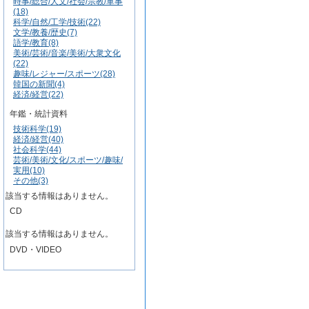
時事/総合/人文/社会/宗教/軍事
(18)
科学/自然/工学/技術(22)
文学/教養/歴史(7)
語学/教育(8)
美術/芸術/音楽/美術/大衆文化
(22)
趣味/レジャー/スポーツ(28)
韓国の新聞(4)
経済/経営(22)
年鑑・統計資料
技術科学(19)
経済/経営(40)
社会科学(44)
芸術/美術/文化/スポーツ/趣味/
実用(10)
その他(3)
該当する情報はありません。
CD
該当する情報はありません。
DVD・VIDEO